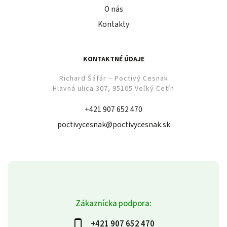
O nás
Kontakty
KONTAKTNÉ ÚDAJE
Richard Šáfár – Poctivý Cesnak
Hlavná ulica 307, 95105 Veľký Cetín
+421 907 652 470
poctivycesnak@poctivycesnak.sk
Zákaznícka podpora:
+421 907 652 470