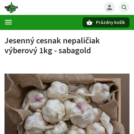
Prázdny košík
Hľadať
Jesenný cesnak nepaličiak
výberový 1kg - sabagold