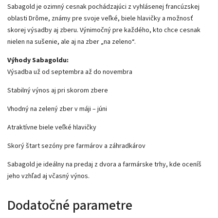
Sabagold je ozimný cesnak pochádzajúci z vyhlásenej francúzskej
oblasti Drôme, známy pre svoje veľké, biele hlavičky a možnosť
skorej výsadby aj zberu. Výnimočný pre každého, kto chce cesnak
nielen na sušenie, ale aj na zber „na zeleno“.
Výhody Sabagoldu:
Výsadba už od septembra až do novembra
Stabilný výnos aj pri skorom zbere
Vhodný na zelený zber v máji – júni
Atraktívne biele veľké hlavičky
Skorý štart sezóny pre farmárov a záhradkárov
Sabagold je ideálny na predaj z dvora a farmárske trhy, kde oceníš
jeho vzhľad aj včasný výnos.
Dodatočné parametre