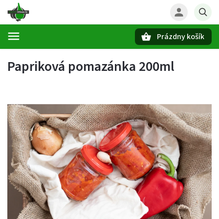
Prázdny košík
Hľadať
Papriková pomazánka 200ml