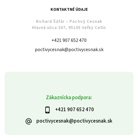
KONTAKTNÉ ÚDAJE
Richard Šáfár – Poctivý Cesnak
Hlavná ulica 307, 95105 Veľký Cetín
+421 907 652 470
poctivycesnak@poctivycesnak.sk
Zákaznícka podpora:
+421 907 652 470
poctivycesnak@poctivycesnak.sk