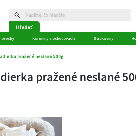
Hľadať
é orechy
Koreniny a ochucovadlá
Strukoviny
Ho
adierka pražené neslané 500g
adierka pražené neslané 5