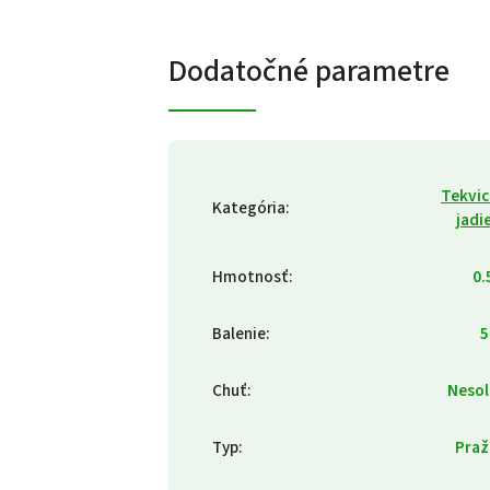
Dodatočné parametre
Tekvi
Kategória
:
jadi
Hmotnosť
:
0.
Balenie
:
5
Chuť
:
Neso
Typ
:
Praž