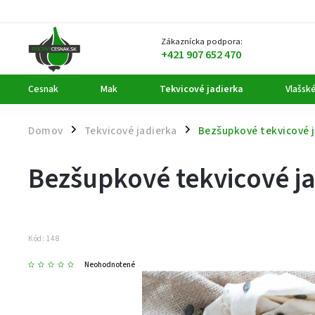
Zákaznícka podpora:
+421 907 652 470
Cesnak
Mak
Tekvicové jadierka
Vlašsk
Domov
Tekvicové jadierka
Bezšupkové tekvicové j
/
/
Bezšupkové tekvicové j
Kód:
148
Neohodnotené