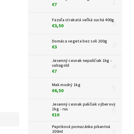
€7
Fazuľa strakatá veľká suchá 400g
€3,50
Domáca vegeta bez soli 200g
€3
Jesenný cesnak nepaličiak 1kg -
sabagold
€7
Mak modrý 1kg
€6,50
Jesenný cesnak paličiak výberový
1kg - rus
€10
Papriková pomazánka pikantná
200ml