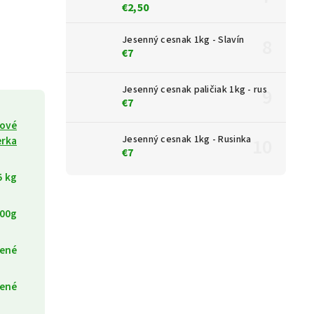
€2,50
Jesenný cesnak 1kg - Slavín
€7
Jesenný cesnak paličiak 1kg - rus
€7
cové
Jesenný cesnak 1kg - Rusinka
erka
€7
5 kg
00g
lené
ené