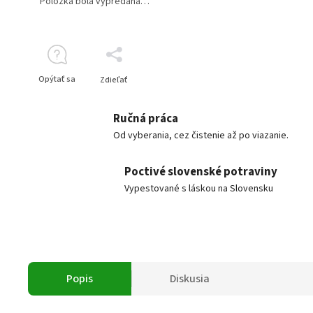
Položka bola vypredaná…
Opýtať sa
Zdieľať
Ručná práca
Od vyberania, cez čistenie až po viazanie.
Poctivé slovenské potraviny
Vypestované s láskou na Slovensku
Popis
Diskusia