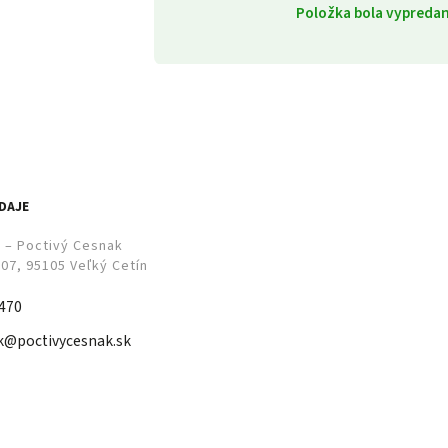
Položka bola vypred
DAJE
r – Poctivý Cesnak
307, 95105 Veľký Cetín
 470
k@poctivycesnak.sk